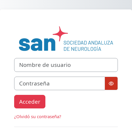
Salta al contenido principal
Entrar a SOCI
Saltar a creación de una nueva cuenta
Nombre de usuario
Contraseña
Acceder
¿Olvidó su contraseña?